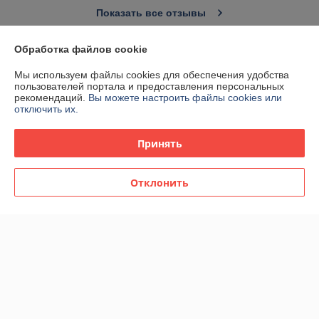
Показать все отзывы
Обработка файлов cookie
О нас
Мы используем файлы cookies для обеспечения удобства
пользователей портала и предоставления персональных
Контакты
рекомендаций.
Вы можете настроить файлы cookies или
отключить их.
Доставка и оплата
Принять
График работы
Отклонить
Полная версия сайта
Политика обработки cookies
Сайт создан на платформе Deal.by
Информация для покупателя