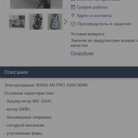
График работы
Адрес и контакты
Производитель и гарантия
Законом не предусмотрен возврат и обмен данного товара надлежащего
качества
Подробнее
Описание
Электросамокат IKINGI M4 PRO 15AH 500W
Основные характеристики:
- Аккумулятор 48V 15AH;
- мотор 500Вт;
- бескамерные покрышки;
- складной механизм;
- улучшенные фары;